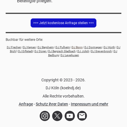
Beteiligte pflegen.
>>> Jetzt kostenlose Anfrage stellen <<<
Buchbar für weitere Orte:
DJ Frechen
|
DJ Kerpen
|
DJ Bergheim
|
DJ Pulheim
|
DJ Bonn
|
DJ Dormagen
|
DJ Hürth
|
DJ
Brühl
|
DJ Erftstadt
|
DJ Düren
|
DJ Bergisch Gladbach
|
DJ Jülich
|
DJ Grevenbroich
|
DJ
Bedburg
|
DJ Leverkusen
Copyright © 2023 - 2026.
DJ Köln (koelndj.de)
Alle Rechte vorbehalten.
Anfrage
-
Schutz ihrer Daten
-
Impressum und mehr