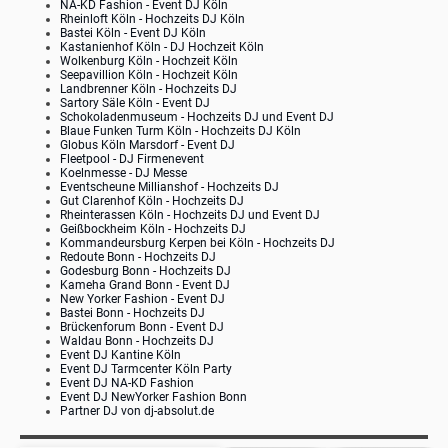
NA-KD Fashion - Event DJ Köln
Rheinloft Köln - Hochzeits DJ Köln
Bastei Köln - Event DJ Köln
Kastanienhof Köln - DJ Hochzeit Köln
Wolkenburg Köln - Hochzeit Köln
Seepavillion Köln - Hochzeit Köln
Landbrenner Köln - Hochzeits DJ
Sartory Säle Köln - Event DJ
Schokoladenmuseum - Hochzeits DJ und Event DJ
Blaue Funken Turm Köln - Hochzeits DJ Köln
Globus Köln Marsdorf - Event DJ
Fleetpool - DJ Firmenevent
Koelnmesse - DJ
Messe
Eventscheune Millianshof - Hochzeits DJ
Gut Clarenhof Köln - Hochzeits DJ
Rheinterassen Köln - Hochzeits DJ und Event DJ
Geißbockheim Köln - Hochzeits DJ
Kommandeursburg Kerpen bei Köln - Hochzeits DJ
Redoute Bonn - Hochzeits DJ
Godesburg Bonn - Hochzeits DJ
Kameha Grand Bonn - Event DJ
New Yorker Fashion - Event DJ
Bastei Bonn - Hochzeits DJ
Brückenforum Bonn - Event DJ
Waldau Bonn - Hochzeits DJ
Event DJ Kantine Köln
Event DJ Tarmcenter Köln Party
Event DJ NA-KD Fashion
Event DJ NewYorker Fashion Bonn
Partner DJ von dj-absolut.de